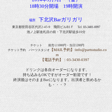
18
時
30
分開場
19
時開演
ガリガリ
下北沢
Bar
場所
東京都世田谷区代沢
2-45-9
飛田ビル
B1
Ｆ
Tel
03-3481-6997
池ノ上駅改札目の前・下北沢駅徒歩
10
分
チケット 前売り
1000
円・当日
1200
円
【
MAIL
予約】
:info@partsstudio.co
チケット予約 パーツスタジオ
m
【電話予約】：
03-3430-0397
ドリンクは各自オーダーになります。
持ち込みも
OK
ですがオーダー歓迎です！
終演後はそのまま
Bar
になります。出演者と飲めるか
も・・・？