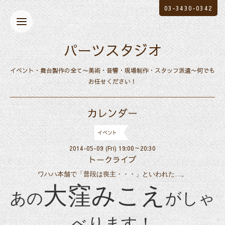
03-3430-0342
パーツスタジオ
イベント・舞台製作の全て〜美術・音響・現場制作・スタッフ派遣〜何でも
お任せください！
カレンダー
イベント
2014-05-09 (Fri) 19:00～20:30
トークライブ
ワハハ本舗で「普段は喪主・・・」といわれた
…
。
大窪みこえ
あの
がしゃ
べります！