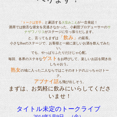
と豪語する
が一念発起！
「トークは苦手」
大窪みこえ
酒席では饒舌
な彼女を見逃さなかった、小劇団プロデューサーの
サ
ナザワノリコ
がステージに引っ張りだします。
「飲み」
と、言ってもまずは
の延長。
小さな
Bar
のステージで、お客様と一緒に楽しいお酒を飲んでみた
い。
でも、やっぱりふたりだけじゃ心配。
ゲスト
毎回、各界のステキな
をお呼びして、楽しいお話を聞き出
しちゃおう。
熟女
の域に入った二人ならではこそのオトナのぶっちゃけトー
ク。
アブナイ話
も飛び出しそう。
まずは、お気軽に飲みにいらしてくださ
いませ！
タイトル未定のトークライブ
2014
年
5
月
9
日 （金）