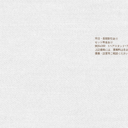
平日・長期割引あり
セット料金あり
例)Sx300 1ペアスタンド+
上記価格には、運搬料は含
運搬・設置等ご相談ください